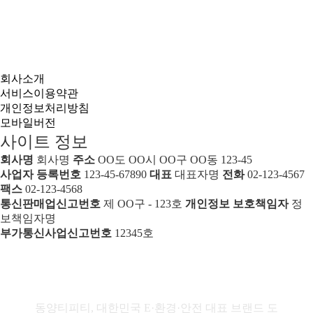
회사소개
서비스이용약관
개인정보처리방침
모바일버전
사이트 정보
회사명
회사명
주소
OO도 OO시 OO구 OO동 123-45
사업자 등록번호
123-45-67890
대표
대표자명
전화
02-123-4567
팩스
02-123-4568
통신판매업신고번호
제 OO구 - 123호
개인정보 보호책임자
정
보책임자명
부가통신사업신고번호
12345호
공지사항
동양티피티, 대한민국 E·환경·안전 대표 브랜드 도약