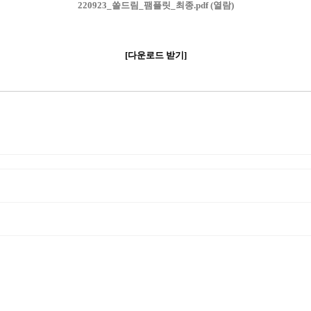
220923_쏠드림_팸플릿_최종.pdf (열람)
[다운로드 받기]