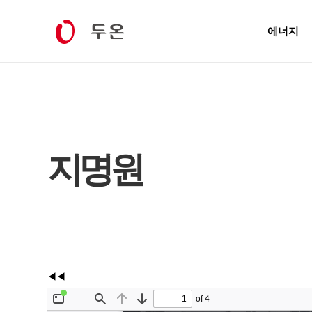
에너지
지명원
◀◀