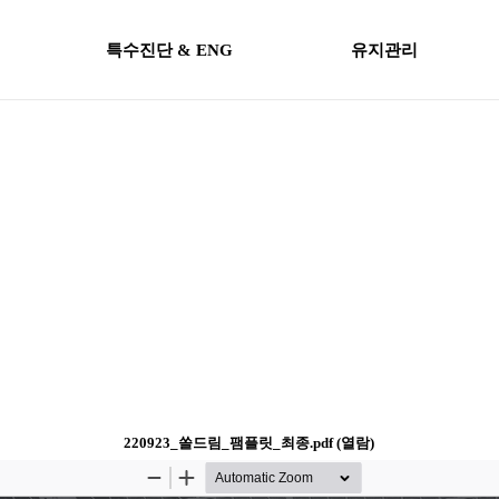
특수진단 & ENG
유지관리
220923_쏠드림_팸플릿_최종.pdf (열람)