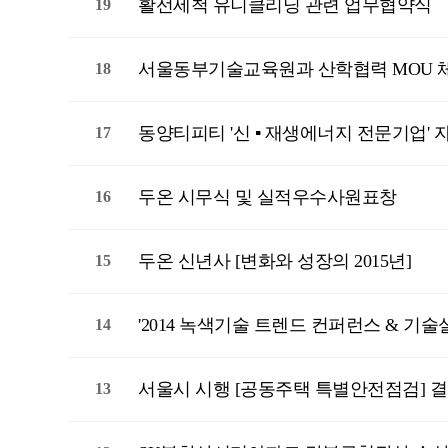
활선세척 유니클리닝 관련 업무협약식
19
서울동부기술교육원과 산학협력 MOU 
18
동양티피티 '신 ▪ 재생에너지 전문기업' 
17
두온 시무식 및 실적우수사원표창
16
두온 신년사 [변화와 성장의 2015년]
15
'2014 녹색기술 트렌드 컨퍼런스 & 기
14
서울시 시행 [공동주택 특별안전점검] 결
13