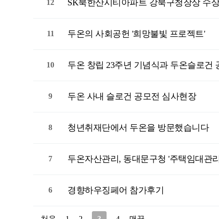
SK북한산시티아파트 강북구청장상 수
12
두온의 사회공헌 '희망불빛 프로젝트'
11
두온 창립 23주년 기념식과 두온슬로건
10
두온 사내 슬로건 공모전 심사현장
9
청년취재단에서 두온을 방문했습니다
8
두온자산관리, 동대문구청 '주택임대관리업
7
경향하우징페어 참가후기
6
처음
1
2
3
4
맨끝