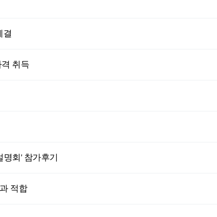
체결
자격 취득
술설명회' 참가후기
과 적합