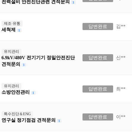
전력설비 안전진단관련 견적문의
1
제조·유통
답변완료
김**
세척제
1
유지관리
6.9kV/480V 전기기기 정밀안전진단
답변완료
신**
견적문의
1
유지관리
답변완료
최**
소방안전관리
1
특수진단＆ENG
답변완료
이**
연구실 정기점검 견적문의
1