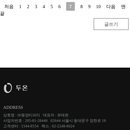
처음
1
2
3
4
5
6
7
8
9
10
다음
맨
끝
글쓰기
ADDRESS
상호명 : ㈜동양티피티
대표자 : 유태완
사업자번호 : 205-81-28446
02644 서울시 동대문구 장한로 18
고객센터 : 1544-8554
팩스 : 02-2248-6024