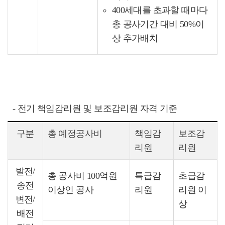
400세대를 초과할 때마다
총 공사기간 대비 50%이
상 추가배치
- 전기 책임감리원 및 보조감리원 자격 기준
구분
총 예정공사비
책임감
보조감
리원
리원
발전/
총 공사비 100억원
특급감
초급감
송전
이상인 공사
리원
리원 이
변전/
상
배전