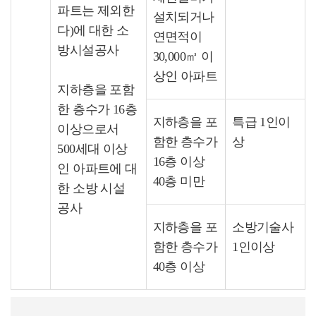
파트는 제외한
설치되거나
다)에 대한 소
연면적이
방시설공사
30,000㎥ 이
상인 아파트
지하층을 포함
한 층수가 16층
지하층을 포
특급 1인이
이상으로서
함한 층수가
상
500세대 이상
16층 이상
인 아파트에 대
40층 미만
한 소방 시설
공사
지하층을 포
소방기술사
함한 층수가
1인이상
40층 이상