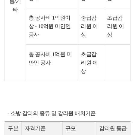
등/기
타
총 공사비 1억원이
중급감
초급감
상 - 10억원 미만인
리원 이
리원 이
공사
상
상
총 공사비 1억원 미
초급감
만인 공사
리원 이
상
- 소방 감리의 종류 및 감리원 배치기준
구분
자격기준
규모
감리원 등급