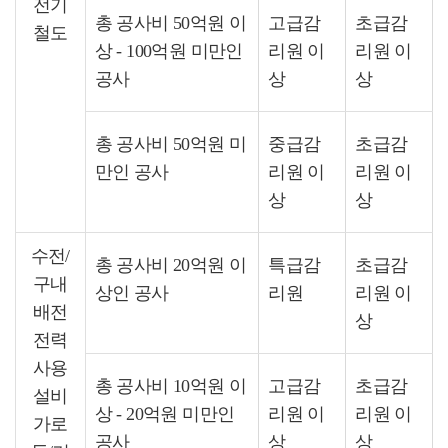
전기
총 공사비 50억원 이
고급감
초급감
철도
상 - 100억원 미만인
리원 이
리원 이
공사
상
상
총 공사비 50억원 미
중급감
초급감
만인 공사
리원 이
리원 이
상
상
수전/
총 공사비 20억원 이
특급감
초급감
구내
상인 공사
리원
리원 이
배전
상
전력
사용
총 공사비 10억원 이
고급감
초급감
설비
상 - 20억원 미만인
리원 이
리원 이
가로
공사
상
상