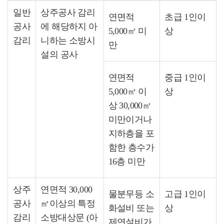
일반
상주공사 감리
연면적
초급 1인이
공사
에 해당하지 아
5,000㎥ 미
상
감리
니하는 소방시
만
설의 공사
연면적
중급 1인이
5,000㎥ 이
상
상 30,000㎥
미만이거나
지하층을 포
함한 층수가
16층 미만
상주
연면적 30,000
물분무등 소
고급 1인이
공사
㎥이상의 특정
화설비 또는
상
감리
소방대상문 (아
제연설비가