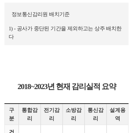
정보통신감리원 배치기준
- 공사가 중단된 기간을 제외하고는 상주 배치한
다
2018~2023년 현재 감리실적 요약
구
통합감
전기감
소방감
통신감
설계용
분
리
리
리
리
역
건